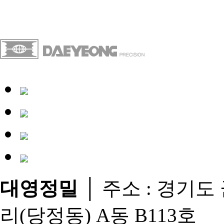
대영정밀
│ 주소 : 경기도 
리(당정동) A동 B113호