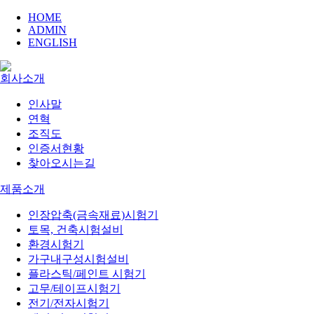
HOME
ADMIN
ENGLISH
회사소개
인사말
연혁
조직도
인증서현황
찾아오시는길
제품소개
인장압축(금속재료)시험기
토목, 건축시험설비
환경시험기
가구내구성시험설비
플라스틱/페인트 시험기
고무/테이프시험기
전기/전자시험기