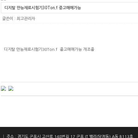
디지탈 만능재료시험기30Ton.f 중고매매가능
글쓴이 :
최고관리자
디지탈 만능재료시험기30Ton.f 중고매매가능 개조중
밀
│ 주소 : 경기도 군포시 고산로 148번길 17 군포 IT 밸리(당정동) A동 B113호